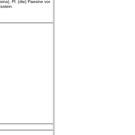
na), Pl. (die) Paesine vor.
sstein.