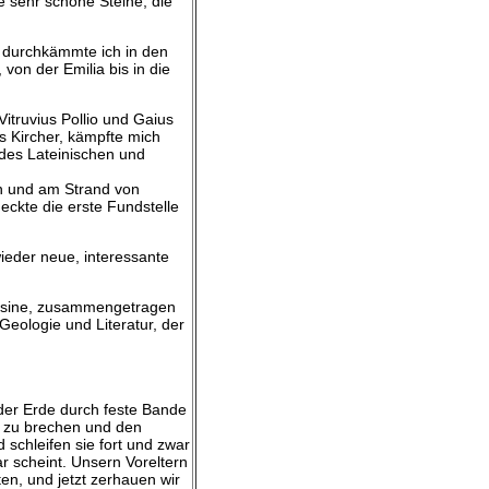
e sehr schöne Steine, die
 durchkämmte ich in den
on der Emilia bis in die
itruvius Pollio und Gaius
s Kircher, kämpfte mich
 des Lateinischen und
in und am Strand von
ckte die erste Fundstelle
ieder neue, interessante
aesine, zusammengetragen
eologie und Literatur, der
 der Erde durch feste Bande
n zu brechen und den
 schleifen sie fort und zwar
r scheint. Unsern Voreltern
en, und jetzt zerhauen wir