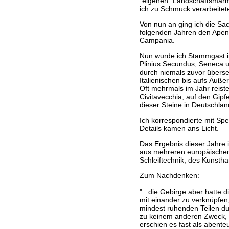
"eigenen" Landschaftsmarmor
ich zu Schmuck verarbeitet
Von nun an ging ich die S
folgenden Jahren den Apenn
Campania.
Nun wurde ich Stammgast in 
Plinius Secundus, Seneca u
durch niemals zuvor überse
Italienischen bis aufs Äußer
Oft mehrmals im Jahr reist
Civitavecchia, auf den Gip
dieser Steine in Deutschlan
Ich korrespondierte mit Sp
Details kamen ans Licht.
Das Ergebnis dieser Jahre
aus mehreren europäischen 
Schleiftechnik, des Kunsth
Zum Nachdenken:
"...die Gebirge aber hatte 
mit einander zu verknüpfen
mindest ruhenden Teilen dur
zu keinem anderen Zweck, a
erschien es fast als abente