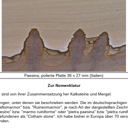
Paesina, polierte Platte 36 x 27 mm (Italien)
Zur Nomenklatur
e sind von ihrer Zusammensetzung her Kalksteine und Mergel.
hnungen, unter denen sie beschrieben werden. Die im deutschsprachig
ftsmarmor" bzw. "Ruinenmarmor", je nach Art der dargestellten Zeichn
ino" bzw. "marmo ruiniforme" oder "pietra paesina" bzw. "pietra ruinif
 gefundenen als "Cotham stone". Ich habe bisher in Europa über 70 ve
unden.