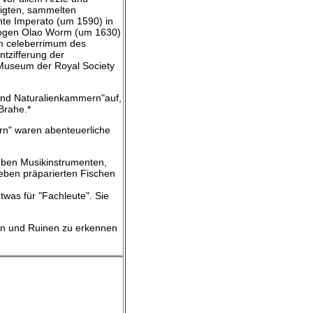
tigten, sammelten
nte Imperato (um 1590) in
ologen Olao Worm (um 1630)
m celeberrimum des
ntzifferung der
Museum der Royal Society
 und Naturalienkammern"auf,
Brahe.*
rn" waren abenteuerliche
eben Musikinstrumenten,
eben präparierten Fischen
twas für "Fachleute". Sie
en und Ruinen zu erkennen