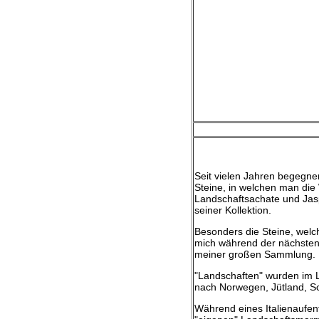
Seit vielen Jahren begegne
Steine, in welchen man die 
Landschaftsachate und Jas
seiner Kollektion.
Besonders die Steine, welc
mich während der nächsten 
meiner großen Sammlung.
"Landschaften" wurden im L
nach Norwegen, Jütland, Sch
Während eines Italienaufent