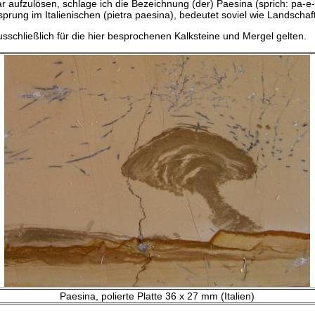
 aufzulösen, schlage ich die Bezeichnung (der) Paesina (sprich: pa-e-si
rung im Italienischen (pietra paesina), bedeutet soviel wie Landschaft
sschließlich für die hier besprochenen Kalksteine und Mergel gelten.
Paesina, polierte Platte 36 x 27 mm (Italien)