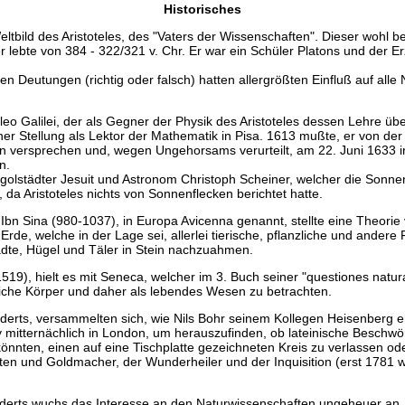
Historisches
ltbild des Aristoteles, des "Vaters der Wissenschaften". Dieser wohl 
 lebte von 384 - 322/321 v. Chr. Er war ein Schüler Platons und der E
en Deutungen (richtig oder falsch) hatten allergrößten Einfluß auf alle
 Galilei, der als Gegner der Physik des Aristoteles dessen Lehre über
ner Stellung als Lektor der Mathematik in Pisa. 1613 mußte, er von de
n versprechen und, wegen Ungehorsams verurteilt, am 22. Juni 1633 i
n.
golstädter Jesuit und Astronom Christoph Scheiner, welcher die Sonne
 da Aristoteles nichts von Sonnenflecken berichtet hatte.
Ibn Sina (980-1037), in Europa Avicenna genannt, stellte eine Theorie v
 Erde, welche in der Lage sei, allerlei tierische, pflanzliche und ande
Städte, Hügel und Täler in Stein nachzuahmen.
519), hielt es mit Seneca, welcher im 3. Buch seiner "questiones natur
iche Körper und daher als lebendes Wesen zu betrachten.
erts, versammelten sich, wie Nils Bohr seinem Kollegen Heisenberg erz
ty mitternächlich in London, um herauszufinden, ob lateinische Beschw
önnten, einen auf eine Tischplatte gezeichneten Kreis zu verlassen ode
sten und Goldmacher, der Wunderheiler und der Inquisition (erst 1781 w
derts wuchs das Interesse an den Naturwissenschaften ungeheuer an. 