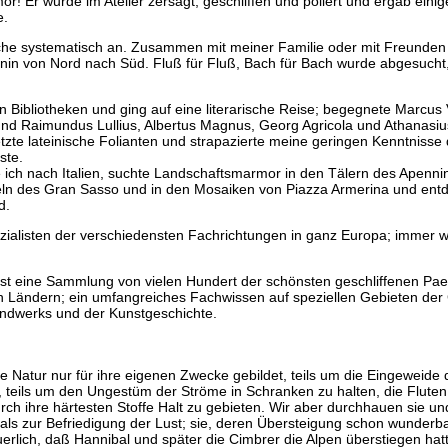
! Er wurde im Atelier zersägt, geschliffen und poliert und ergab einig
e.
ache systematisch an. Zusammen mit meiner Familie oder mit Freunden
in von Nord nach Süd. Fluß für Fluß, Bach für Bach wurde abgesucht, v
Bibliotheken und ging auf eine literarische Reise; begegnete Marcus V
nd Raimundus Lullius, Albertus Magnus, Georg Agricola und Athanasiu
tzte lateinische Folianten und strapazierte meine geringen Kenntnisse
ste.
e ich nach Italien, suchte Landschaftsmarmor in den Tälern des Apenn
feln des Gran Sasso und in den Mosaiken von Piazza Armerina und entde
d.
ezialisten der verschiedensten Fachrichtungen in ganz Europa; immer w
 ist eine Sammlung von vielen Hundert der schönsten geschliffenen P
Ländern; ein umfangreiches Fachwissen auf speziellen Gebieten der G
andwerks und der Kunstgeschichte.
die Natur nur für ihre eigenen Zwecke gebildet, teils um die Eingeweide
, teils um den Ungestüm der Ströme in Schranken zu halten, die Flute
ch ihre härtesten Stoffe Halt zu gebieten. Wir aber durchhauen sie und
ls zur Befriedigung der Lust; sie, deren Übersteigung schon wunderba
uerlich, daß Hannibal und später die Cimbrer die Alpen überstiegen hatt