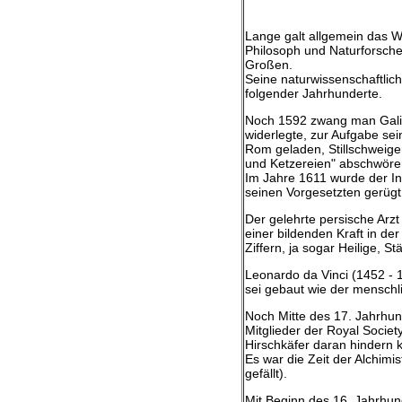
Lange galt allgemein das We
Philosoph und Naturforscher
Großen.
Seine naturwissenschaftlich
folgender Jahrhunderte.
Noch 1592 zwang man Galileo
widerlegte, zur Aufgabe sei
Rom geladen, Stillschweige
und Ketzereien" abschwöre
Im Jahre 1611 wurde der In
seinen Vorgesetzten gerügt,
Der gelehrte persische Arzt 
einer bildenden Kraft in der
Ziffern, ja sogar Heilige, 
Leonardo da Vinci (1452 - 1
sei gebaut wie der menschl
Noch Mitte des 17. Jahrhund
Mitglieder der Royal Socie
Hirschkäfer daran hindern k
Es war die Zeit der Alchimi
gefällt).
Mit Beginn des 16. Jahrhun