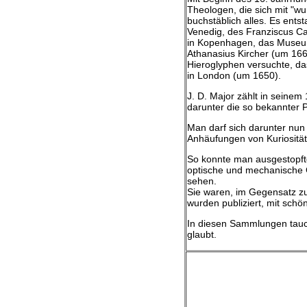
Theologen, die sich mit "w
buchstäblich alles. Es ent
Venedig, des Franziscus Ca
in Kopenhagen, das Museum
Athanasius Kircher (um 1664
Hieroglyphen versuchte, d
in London (um 1650).
J. D. Major zählt in seinem
darunter die so bekannter P
Man darf sich darunter nun
Anhäufungen von Kuriositäte
So konnte man ausgestopft
optische und mechanische 
sehen.
Sie waren, im Gegensatz zu 
wurden publiziert, mit schö
In diesen Sammlungen tauc
glaubt.