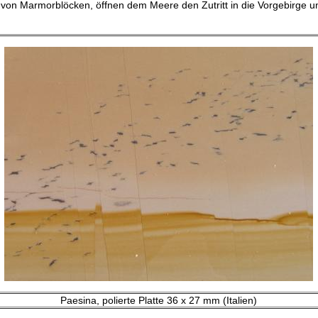
 von Marmorblöcken, öffnen dem Meere den Zutritt in die Vorgebirge u
Paesina, polierte Platte 36 x 27 mm (Italien)