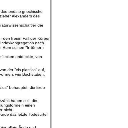
bedeutendste griechische
rzieher Alexanders des
 Naturwissenschaftler der
 den freien Fall der Körper
r Indexkongregation nach
n Rom seinen "Irrtümern
nflecken entdeckte, von
on der "vis plastica" auf,
re Formen, wie Buchstaben,
ales" behauptet, die Erde
ählt haben soll, die
örungsformeln einen
r nicht.
urde das letzte Todesurteil
Vor allem Ärzte und