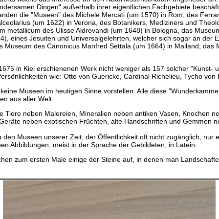
undersamen Dingen" außerhalb ihrer eigentlichen Fachgebiete beschäf
standen die "Museen" des Michele Mercati (um 1570) in Rom, des Ferra
lceolarius (um 1622) in Verona, des Botanikers, Mediziners und The
 metallicum des Ulisse Aldrovandi (um 1648) in Bologna, das Museu
), eines Jesuiten und Universalgelehrten, welcher sich sogar an der E
as Museum des Canonicus Manfred Settala (um 1664) in Mailand, das 
 1675 in Kiel erschienenen Werk nicht weniger als 157 solcher "Kunst-
ersönlichkeiten wie: Otto von Guericke, Cardinal Richelieu, Tycho von 
 keine Museen im heutigen Sinne vorstellen. Alle diese "Wunderkamme
n aus aller Welt.
e Tiere neben Malereien, Mineralien neben antiken Vasen, Knochen n
Geräte neben exotischen Früchten, alte Handschriften und Gemmen n
den Museen unserer Zeit, der Öffentlichkeit oft nicht zugänglich, nur e
nen Abbildungen, meist in der Sprache der Gebildeten, in Latein.
hen zum ersten Male einige der Steine auf, in denen man Landschaft